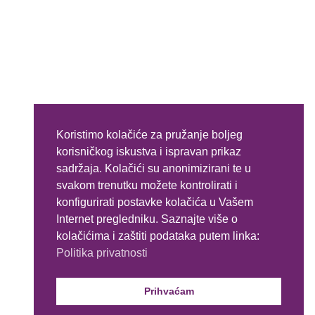
Usluge
HOT STONE masaža
Klasična masaža tijela
Klasična masaža tijela – parcijalna
Masaža lica
Masaža ruku
Masaža stopala
Opuštajuća masaža tijela
Koristimo kolačiće za pružanje boljeg
RAIN DROP masaža
korisničkog iskustva i ispravan prikaz
Sportska masaža tijela
sadržaja. Kolačići su anonimizirani te u
Sportska masaža tijela – parcijalna
svakom trenutku možete kontrolirati i
konfigurirati postavke kolačića u Vašem
Internet pregledniku. Saznajte više o
kolačićima i zaštiti podataka putem linka:
Web stranica je financirana iz Programa poticanja razvoja
Politika privatnosti
obrta, malog i srednjeg poduzetništva u Općini Mala
Subotica za 2021. godinu.
Prihvaćam
Copyright © 2022 Obrt Ladi Di | All rights reserved | Made by
Somniant